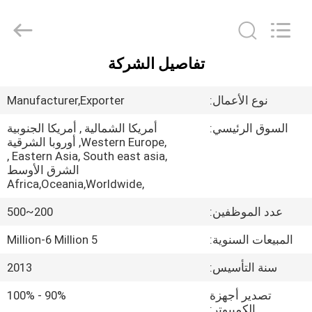
-
2026
Elite
Tree
Technology.
All
Rights
تفاصيل الشركة
Reserved.
منزل
نوع الأعمال:
Manufacturer,Exporter
المنتجات
السوق الرئيسي:
أمريكا الشمالية , أمريكا الجنوبية
,Western Europe, أوروبا الشرقية
,Eastern Asia, South east asia ,
أشرطة
الشرق الأوسط
فيديو
,Africa,Oceania,Worldwide
عدد الموظفين:
200~500
حول
المبيعات السنوية:
5 Million-6 Million
بنا
سنة التأسيس:
2013
جولة
تصدير أجهزة
90% - 100%
الكمبيوتر: