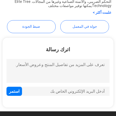
التحكم الضريبي، والأتمتة الصناعية وغيرها من المجالات. Elite Tree
خريطة
Technologyيمكنها توفير مواصفات مختلف
علمت أكثر >
الموقع
جولة في المعمل
ضبط الجودة
سياسة
الخصوصية
اترك رسالة