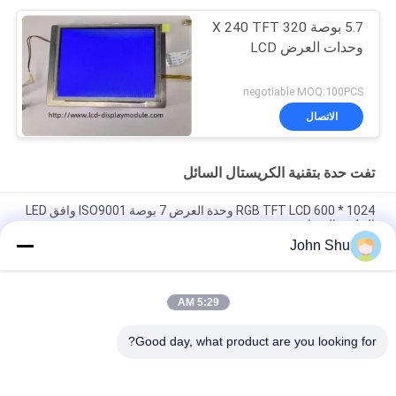
5.7 بوصة 320 X 240 TFT
وحدات العرض LCD
negotiable MOQ:100PCS
الاتصال
تفت حدة بتقنية الكريستال السائل
1024 * 600 RGB TFT LCD وحدة العرض 7 بوصة ISO9001 وافق LED
الخلفية البيضاء
John Shu
480 * 854 IPS MIPI 5.0Inch TFT LCD وحدة ، Capactive شاشة
تعمل باللمس وحدة مخصصة LCD
5:29 AM
الصمام الأبيض SPI MCU شاشة لمس الوحدة النمطية ، 240 × 400 3.0
وحدة شاشات الكريستال السائل الصغيرة
Good day, what product are you looking for?
فئات شعبية
جميع