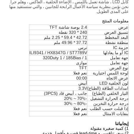
كابل LCD ، شاشة تعمل باللمس ، الإضاءة الخلفية ، العاكس ، وهلم جرا.
نحن نؤمن بنظرية سياسة الأعمال الرابحة للجانبين ، والتي ستستفيد منها
على المدى الطويل.
معلومات المنتج
عرض
2.4 بوصة شاشة TFT
تنسيق العرض
240 * 320 نقطة
البعد المخطط
42.72 * 59.4 * 2.25 ملم
منطقة نشطة
37.72 * 49.96 ملم
حزمة IC
ترس
IC أو ما يعادلها
ILI9341 / HX8347G / ST7789V
جهة تعامل
1 / 320Duty 1 / 185Bias
جهة تعامل
موازى
نوع العرض
TFT
لوحة اللمس اختيارية
نعم فعلا
عرض الاتجاه
00:00
لون الخلفية LED
أبيض
امدادات الطاقة (الطباع)
3.3V
التيار الخلفي (الطباع)
جانب ، أبيض قاد (3PCS)
درجة الحرارة التشغيل
-20ºc ~ 70ºc
درجة حرارة التخزين
-30ºc ~ 80ºc
إذا قبلت حسب الطلب
نعم فعلا
بنفايات الامتثال
نعم فعلا
إيجابياتنا
1) كمية صغيرة مقبولة
2) سعر تنافسي و lead-time قصيرة وأفضل خدمة