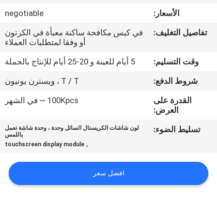
في
الأسعار:
negotiable
المعمل
تفاصيل التغليف:
في كيس مكافحة ساكنة معبأة في الكرتون
أو وفقا لمتطلبات العملاء
ضبط
وقت التسليم:
5 أيام للعينة و 20-25 أيام للإنتاج بالجملة
الجودة
شروط الدفع:
T / T ، ويسترن يونيون
اتصل
القدرة على
100Kpcs ~ في الشهر
العرض:
بنا
تسليط الضوء:
لون شاشات الكريستال السائل وحدة ، وحدة شاشة تعمل
باللمس
,
touchscreen display module
أخبار
افضل سعر
طلب
اقتباس