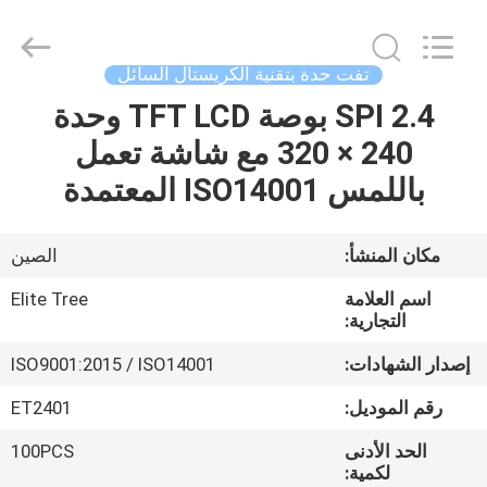
-
2026
Elite
Tree
Technology.
تفت حدة بتقنية الكريستال السائل
All
Rights
Reserved.
SPI 2.4 بوصة TFT LCD وحدة
منزل
240 × 320 مع شاشة تعمل
المنتجات
باللمس ISO14001 المعتمدة
أشرطة
مكان المنشأ:
الصين
فيديو
اسم العلامة
Elite Tree
التجارية:
حول
إصدار الشهادات:
ISO9001:2015 / ISO14001
بنا
رقم الموديل:
ET2401
الحد الأدنى
100PCS
جولة
لكمية: