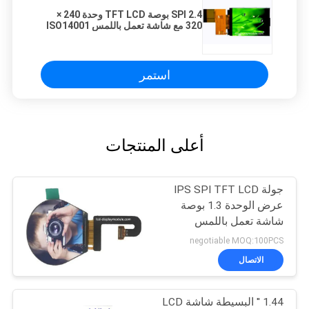
SPI 2.4 بوصة TFT LCD وحدة 240 ×
320 مع شاشة تعمل باللمس ISO14001
المعتمدة
استمر
أعلى المنتجات
جولة IPS SPI TFT LCD
عرض الوحدة 1.3 بوصة
شاشة تعمل باللمس
اختياري 240 * 240
negotiable MOQ:100PCS
الاتصال
1.44 '' البسيطة شاشة LCD