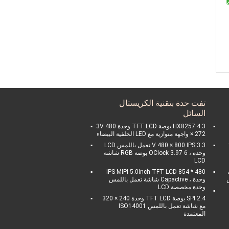
تفت حدة بتقنية الكريستال
السائل
HX8257 4.3 بوصة TFT LCD وحدة 3V 480
× 272 واجهة متوازية مع LED الخلفية البيضاء
3.3 V 480 × 800 IPS تعمل باللمس LCD
وحدة ، 6 OClock 3.97 بوصة RGB شاشة
LCD
على زجاج LCD ،
480 * 854 IPS MIPI 5.0Inch TFT LCD
وحدة ، Capactive شاشة تعمل باللمس
وحدة مخصصة LCD
SPI 2.4 بوصة TFT LCD وحدة 240 × 320
مع شاشة تعمل باللمس ISO14001
المعتمدة