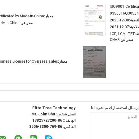
ISO9001 Certifica
0350316Q3058
معيار:
rtificated by Made-in-China
لقضية:
2020-12-08
صدر عن:
de-in-China
صلاحية:
2021-12-07
ط:
LCD, LCM, TFT
صدر عن:
CNAS
معيار:
siness License for Overseas sales
إرسال استفسارك مباشرة لنا
Elite Tree Technology
اتصل شخص:
Mr. John Shu
الهاتف ::
86-13825727200
الفاكس:
86-769-8300-8506