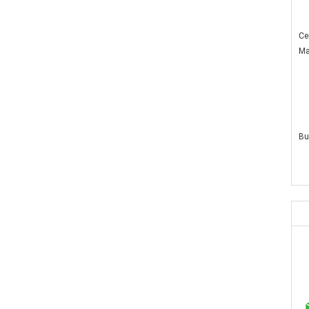
Ce
Ma
Bu