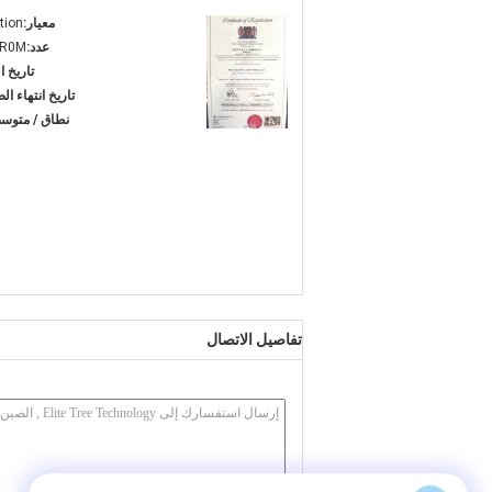
معيار:
tion
عدد:
4R0M
تاريخ ا
تاريخ انتهاء ال
نطاق / متوس
تفاصيل الاتصال