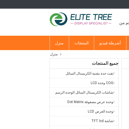
جم من
أشرطة فيديو
المنتجات
منزل
منزل
جميع المنتجات
تفت حدة بتقنية الكريستال السائل
COG وحدة LCD
شاشات الكريستال السائل الوحدة الرسم
وحدة عرض مصفوفة Dot Matrix
وحدة العرض LCD
شاشة TFT lcd