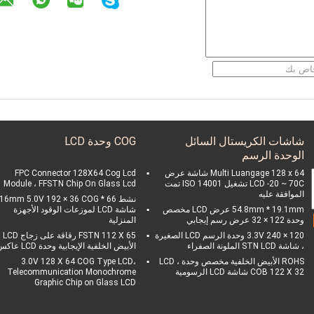
شاشات الكريستال السائل
COG وحدة LCD
الوحدة الرسم
Multi Luangage 128 x 64 شاشة عرض
FPC Connector 128X64 Cog Lcd
LCD -20 ~ 70C تشغيل ISO 14001 تمت
Module ، FFSTN Chip On Glass Lcd
الموافقة عليه
نشط 66 * 16mm 5.0V 192 × 36 COG
54.8mm * 19.1mm عرض LCD مخصص
شاشة LCD لموزعات الوقود الأجهزة
وحدة 122 × 32 عرض رسم إيجابي
المنزلية
3.3V 240 × 120 وحدة الرسم LCD الصغيرة
FSTN 112 X 65 رقاقة 
، شاشة STN LCD الملونة الصفراء
الأبيض الخلفية الإيجابية وحدة LCD عاكس
ROHS الأبيض الخلفية مخصص وحدة LCD ،
3.0V 128 X 64 COG Type LCD،
COB 122 X 32 شاشة LCD الرسومية
Telecommunication Monochrome
Graphic Chip on Glass LCD