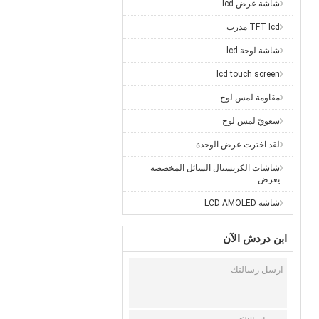
شاشة عرض lcd
TFT lcd مدرب
شاشة لوحة lcd
lcd touch screen
مقاومة لمس لوح
سعويّ لمس لوح
لقد اخترت عرض الوحدة
شاشات الكريستال السائل المخصصة
يعرض
شاشة LCD AMOLED
ابن دردش الآن