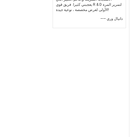
يعجبني كثيرا. فريق قوي R & D لتمرير المرة
الأولى لعرض مخصصة ، نوعية جيدة!
—— دانيال وري