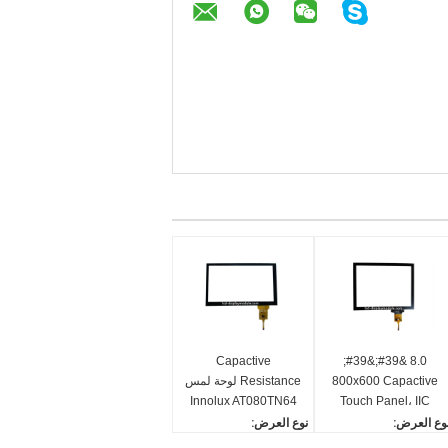
Capactive
8.0 &#39;&#39;
800x600 Capactive
Resistance لوحة لمس
Innolux AT080TN64
Touch Panel، IIC
Interface Android
TFT 8 بوصة لنظام
وع العرض:
نوع العرض:
Android
Linux Transparent
Capactive Touch Panel
Capactive Touch Pane