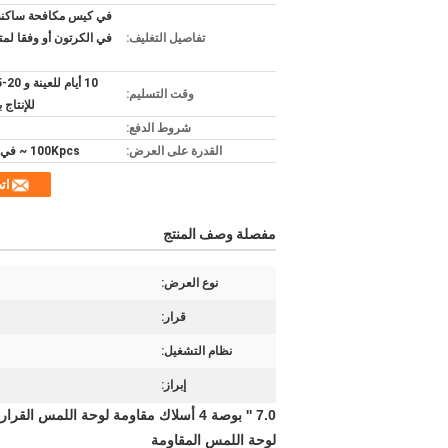
في كيس مكافحة ساكنة 
تفاصيل التغليف:
في الكرتون أو وفقا لم
وقت التسليم:
للإنتاج 
شروط الدفع:
القدرة على العرض:
100Kpcs ~ في الشهر
ات
مفصلة وصف المنتج
نوع العرض:
قرار:
نظام التشغيل:
إبراز:
7.0 '' بوصة 4 أسلاك مقاومة لوحة اللمس القرار> 500 نقطة في البوصة للماء
لوحة اللمس المقاومة