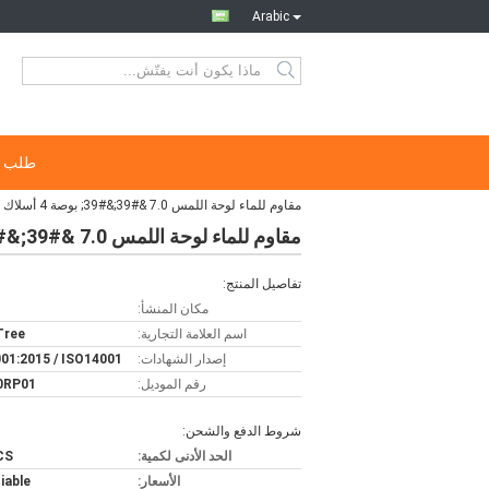
Arabic
طلب ا
مقاوم للماء لوحة اللمس 7.0 &#39;&#39; بوصة 4 أسلاك القرار&gt; 500dpi
مقاوم للماء لوحة اللمس 7.0 &#39;&#39; بوصة 4 أسلاك القرار&gt; 500dpi
تفاصيل المنتج:
مكان المنشأ:
اسم العلامة التجارية:
 Tree
إصدار الشهادات:
01:2015 / ISO14001
رقم الموديل:
0RP01
شروط الدفع والشحن:
الحد الأدنى لكمية:
CS
الأسعار:
iable