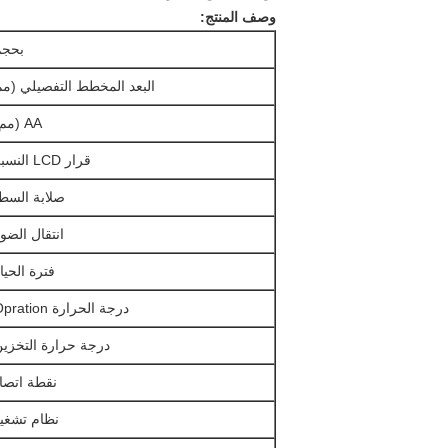
وصف المنتج:
بحجم
البعد المخطط التفصيلي (مم
AA (مم):
قرار LCD النسبي
صلابة السط
انتقال الضوء
فترة الحيا
درجة الحرارة Opration:
درجة حرارة التخزين
نقطة اتصا
نظام تشغي