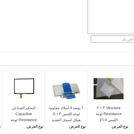
F + F Structure
7 بوصة 4 أسلاك مقاومة
التحكم الصناعي
Resistance لوحة
لوحة اللمس G + F
Capactive
اللمس 15.0
هيكل لسجل النقدية
Resistance لوحة
&#39;&#39; 5 أسلاك
POS
اللمس 1024x768
نوع العرض:
نوع العرض:
نوع العرض:
ن
غير قابلة للكسر
10.4 بوصة 10 نقطة
لوحة لمس المقاومة / الشا
لوحة لمس المقاومة / شا
Capactive Touch Panel
l