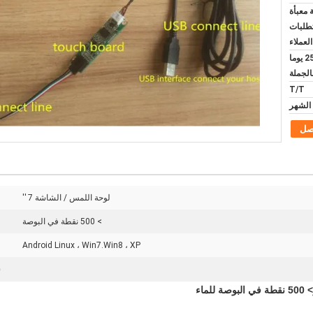
معبأة
تطلبات
العملاء
10 أيام للعينة و 20-25 يوما
بالجملة
T/T
صل
لوحة اللمس / الشاشة 7 ''
> 500 نقطة في البوصة
Android Linux ، Win7.Win8 ، XP
ش