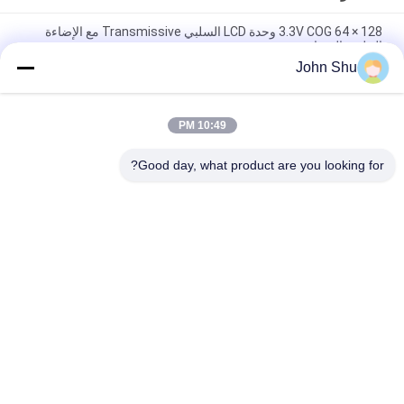
128 × 64 3.3V COG وحدة LCD السلبي Transmissive مع الإضاءة
الخلفية البيضاء
John Shu
Backlight 3.3V COG LCD Display، 128 x 64 Resolution 6 O'Clock
COG Type LCD
10:49 PM
FSTN COG LCD Module128 X 128 Dots 6 O'Clock with FPC
Connector ISO 14001 Approved
Good day, what product are you looking for?
فئات شعبية
جميع
تفت حدة بتقنية 
COG وحدة LCD
الكريستال السائل
وحدة عرض مصفوفة 
شاشات الكريستال 
Dot Matrix
السائل الوحدة الرسم
شاشة TFT Lcd
وحدة العرض LCD