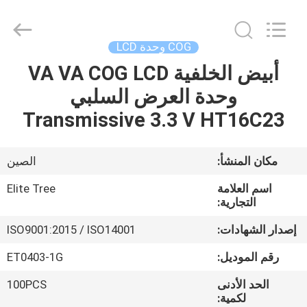
-
2026
Elite
Tree
Technology.
COG وحدة LCD
All
Rights
Reserved.
أبيض الخلفية VA VA COG LCD
منزل
وحدة العرض السلبي
المنتجات
Transmissive 3.3 V HT16C23
أشرطة
مكان المنشأ:
الصين
فيديو
اسم العلامة
Elite Tree
التجارية:
حول
إصدار الشهادات:
ISO9001:2015 / ISO14001
بنا
رقم الموديل:
ET0403-1G
الحد الأدنى
100PCS
جولة
لكمية: