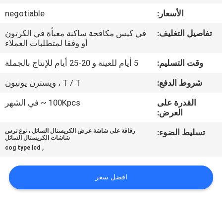
في
الأسعار:
negotiable
المعمل
تفاصيل التغليف:
في كيس مكافحة ساكنة معبأة في الكرتون
أو وفقا لمتطلبات العملاء
ضبط
وقت التسليم:
5 أيام للعينة و 20-25 أيام للإنتاج بالجملة
الجودة
شروط الدفع:
T / T ، ويسترن يونيون
اتصل
القدرة على
100Kpcs ~ في الشهر
العرض:
بنا
تسليط الضوء:
رقاقة على شاشة عرض الكريستال السائل ، نوع ترس
شاشات الكريستال السائل
,
cog type lcd
أخبار
افضل سعر
طلب
اقتباس