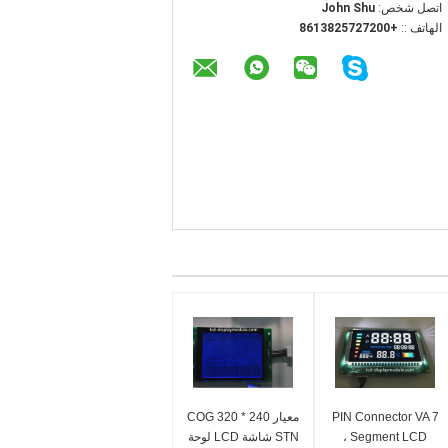
اتصل شخص:
John Shu
الهاتف ::
+8613825727200
PIN Connector VA 7
معيار COG 320 * 240
Segment LCD ،
STN شاشة LCD لوحة