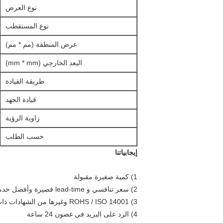
نوع العرض
نوع المستقطب
عرض المنطقة (مم * مم)
البعد الخارجي (mm * mm)
طريقة القيادة
قيادة الجهد
زاوية الرؤية
حسب الطلب
إيجابياتنا
1) كمية صغيرة مقبولة
2) سعر تنافسي و lead-time قصيرة وأفضل خدمة
3) ROHS / ISO 14001 وغيرها من الشهادات ذات الصلة متوفرة
4) الرد على البريد في غضون 24 ساعة