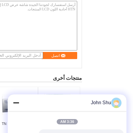
اتصل
منتجات أخرى
John Shu
3:36 AM
المعادن PINS شاشة
5.0V FPC الجزء TN
LCD لوحة حسب
شاشة LCD ،