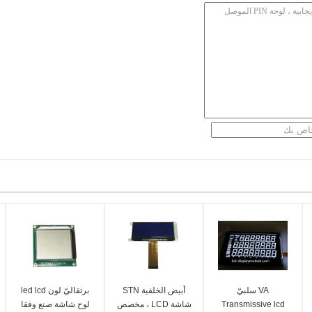
VA سلبيّ
أبيض الخلفية STN
برتقاليّ لون led lcd
Transmissive lcd
شاشة LCD ، مخصص
لوح شاشة صنع وفقا