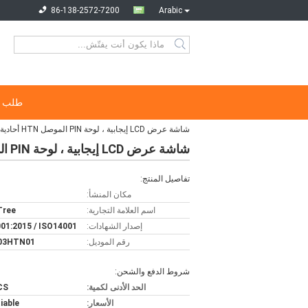
86-138-2572-7200
Arabic
طلب ا
شاشة عرض LCD إيجابية ، لوحة PIN الموصل HTN أحادية اللون LCD
شاشة عرض LCD إيجابية ، لوحة PIN الموصل HTN أحادية اللون LCD
تفاصيل المنتج:
مكان المنشأ:
اسم العلامة التجارية:
 Tree
إصدار الشهادات:
01:2015 / ISO14001
رقم الموديل:
03HTN01
شروط الدفع والشحن:
الحد الأدنى لكمية:
CS
الأسعار:
iable