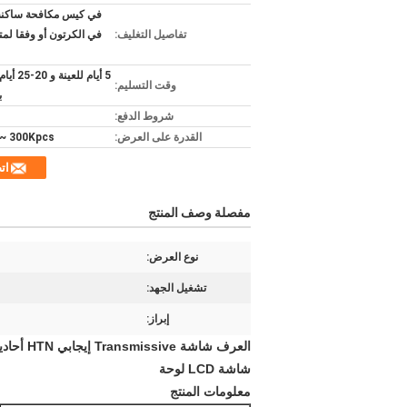
في كيس مكافحة ساكنة 
تفاصيل التغليف:
في الكرتون أو وفقا لم
5 أيام للعينة
وقت التسليم:
ب
شروط الدفع:
القدرة على العرض:
300Kpcs ~ شهريا
ات
مفصلة وصف المنتج
نوع العرض:
تشغيل الجهد:
إبراز:
العرف شاشة Transmissive إيجابي HTN أحادية اللون LCD لوحة مع موصل PIN
شاشة LCD لوحة
معلومات المنتج