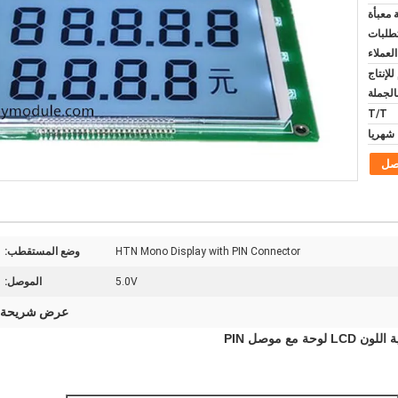
معبأة
تطلبات
العملاء
 و 20-25 أيام للإنتاج
الجملة
T/T
صل
HTN Mono Display with PIN Connector
وضع المستقطب:
5.0V
الموصل:
عرض شريحة ش