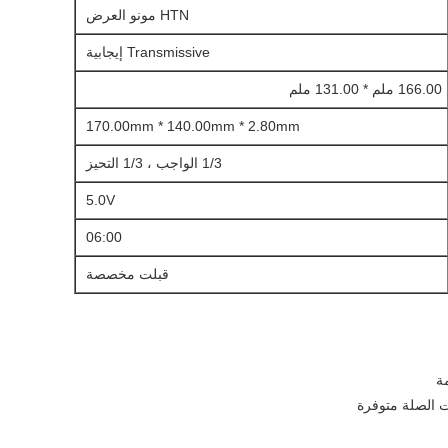
HTN مونو العرض
Transmissive إيجابية
166.00 ملم * 131.00 ملم
170.00mm * 140.00mm * 2.80mm
1/3 الواجب ، 1/3 التحيز
5.0V
06:00
قبلت مخصصة