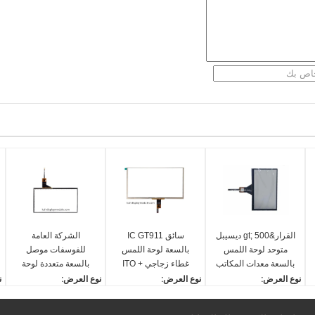
القرار&gt; 500 ديسيبل
سائق IC GT911
الشركة العامة
متوحد لوحة اللمس
بالسعة لوحة اللمس
للفوسفات موصل
بالسعة معدات المكاتب
غطاء زجاجي + ITO
بالسعة متعددة لوحة
ISO14001 المعتمدة
هيكل FPC موصل
اللمس 6 دبابيس IIC
نوع العرض:
نوع العرض:
نوع العرض:
ن
واجهة 8.0 800x480
l
Capactive Touch Panel
Capactive Touch Panel
Capactive Touch Panel
h
/ Screen 7.0 ''
/ Screen 8.0 ''
/ Screen 7.0 ''