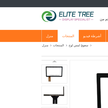
جم من
أشرطة فيديو
المنتجات
منزل
سعويّ لمس لوح
المنتجات
منزل