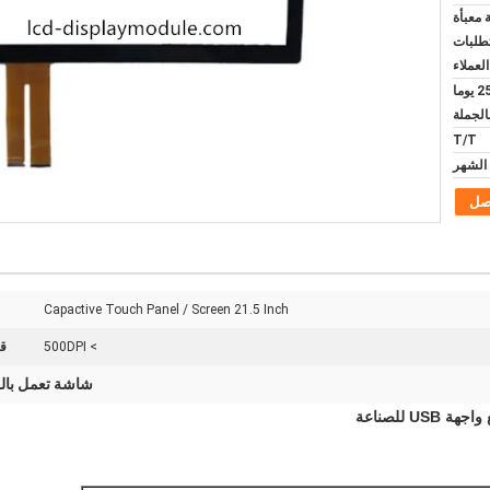
معبأة
تطلبات
العملاء
10 أيام للعينة و 20-25 يوما
بالجملة
T/T
صل
Capactive Touch Panel / Screen 21.5 Inch
> 500DPI
قرار
شاشة تعمل بال