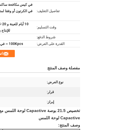
في كيس مكافحة ساكنة 
تفاصيل التغليف:
في الكرتون أو وفقا لم
وقت التسليم:
للإنتاج 
شروط الدفع:
القدرة على العرض:
100Kpcs ~ في الشهر
ات
مفصلة وصف المنتج
نوع العرض:
قرار:
إبراز:
تخصيص 21.5 بوصة Capactive لوحة اللمس مع واجهة USB للصناعة
Capactive لوحة اللمس
وصف المنتج: